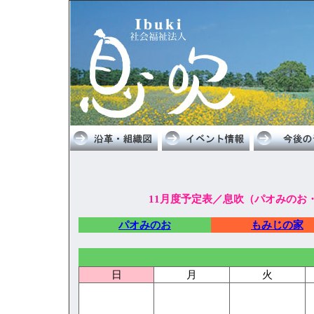
11月度予定表／息吹（パオみのお
パオみのお
もみじの家
日
月
火