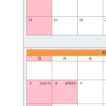
24
25
26
カ
日
月
火
3
4
5
文化の日
振替休日